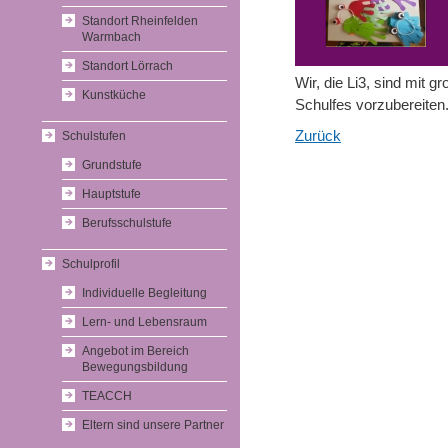
Standort Rheinfelden
Warmbach
Standort Lörrach
Wir, die Li3, sind mit 
Kunstküche
Schulfes vorzubereiten.
Zurück
Schulstufen
Grundstufe
Hauptstufe
Berufsschulstufe
Schulprofil
Individuelle Begleitung
Lern- und Lebensraum
Angebot im Bereich
Bewegungsbildung
TEACCH
Eltern sind unsere Partner