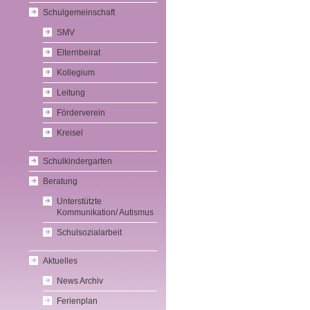
Schulgemeinschaft
SMV
Elternbeirat
Kollegium
Leitung
Förderverein
Kreisel
Schulkindergarten
Beratung
Unterstützte
Kommunikation/ Autismus
Schulsozialarbeit
Aktuelles
News Archiv
Ferienplan