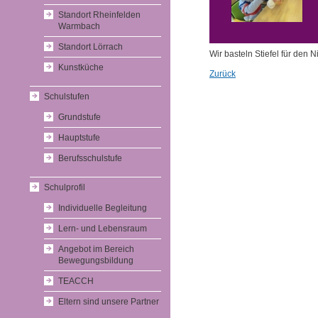
Standort Rheinfelden
Warmbach
Standort Lörrach
Wir basteln Stiefel für den N
Kunstküche
Zurück
Schulstufen
Grundstufe
Hauptstufe
Berufsschulstufe
Schulprofil
Individuelle Begleitung
Lern- und Lebensraum
Angebot im Bereich
Bewegungsbildung
TEACCH
Eltern sind unsere Partner