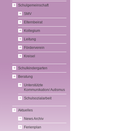
Schulgemeinschaft
SMV
Elternbeirat
Kollegium
Leitung
Förderverein
Kreisel
Schulkindergarten
Beratung
Unterstützte
Kommunikation/ Autismus
Schulsozialarbeit
Aktuelles
News Archiv
Ferienplan