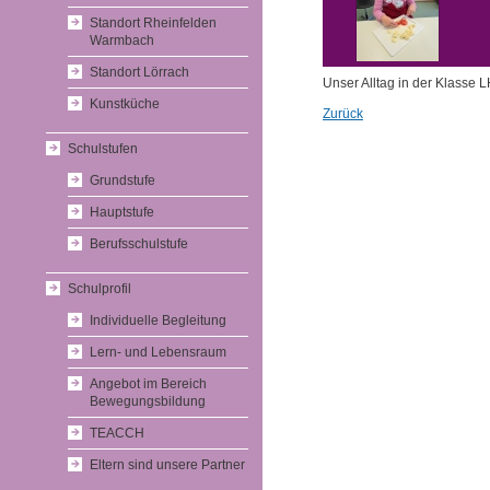
Standort Rheinfelden
Warmbach
Standort Lörrach
Unser Alltag in der Klasse 
Kunstküche
Zurück
Schulstufen
Grundstufe
Hauptstufe
Berufsschulstufe
Schulprofil
Individuelle Begleitung
Lern- und Lebensraum
Angebot im Bereich
Bewegungsbildung
TEACCH
Eltern sind unsere Partner