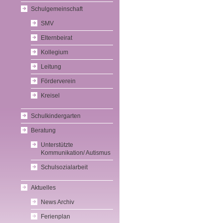
Schulgemeinschaft
SMV
Elternbeirat
Kollegium
Leitung
Förderverein
Kreisel
Schulkindergarten
Beratung
Unterstützte
Kommunikation/ Autismus
Schulsozialarbeit
Aktuelles
News Archiv
Ferienplan