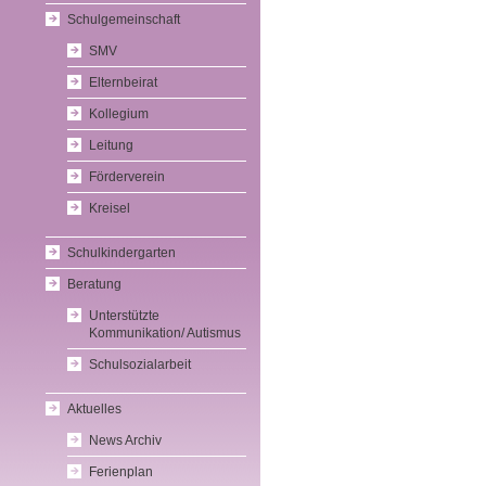
Schulgemeinschaft
SMV
Elternbeirat
Kollegium
Leitung
Förderverein
Kreisel
Schulkindergarten
Beratung
Unterstützte
Kommunikation/ Autismus
Schulsozialarbeit
Aktuelles
News Archiv
Ferienplan