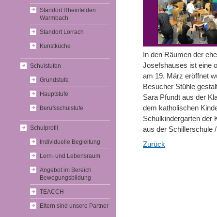
Standort Rheinfelden
Warmbach
Standort Lörrach
Kunstküche
In den Räumen der ehe
Josefshauses ist eine o
Schulstufen
am 19. März eröffnet 
Grundstufe
Besucher Stühle gestal
Hauptstufe
Sara Pfundt aus der Kl
dem katholischen Kind
Berufsschulstufe
Schulkindergarten der 
Schulprofil
aus der Schillerschule
Individuelle Begleitung
Zurück
Lern- und Lebensraum
Angebot im Bereich
Bewegungsbildung
TEACCH
Eltern sind unsere Partner