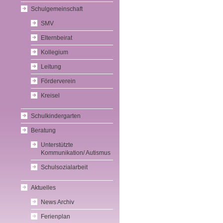
Schulgemeinschaft
SMV
Elternbeirat
Kollegium
Leitung
Förderverein
Kreisel
Schulkindergarten
Beratung
Unterstützte
Kommunikation/ Autismus
Schulsozialarbeit
Aktuelles
News Archiv
Ferienplan