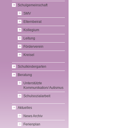
Schulgemeinschaft
SMV
Elternbeirat
Kollegium
Leitung
Förderverein
Kreisel
Schulkindergarten
Beratung
Unterstützte
Kommunikation/ Autismus
Schulsozialarbeit
Aktuelles
News Archiv
Ferienplan