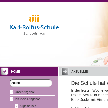
HOME
AKTUELLES
Die Schule ha
In der letzten Woche w
Unser Angebot
Rolfus-Schule in Hert
Inklusives Angebot
Erstklässler mit Einsch
Allgemeines