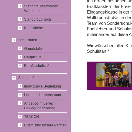
In Lörrach besuchen s
Standort Rheinfelden
Erstklässlern der Freie
Warmbach
Eingangsklasse in der 
Wallbrunnstraße. In de
Standort Lörrach
Team von Sonderschul-
Kunstküche
Fachlehrer und Schulass
miteinander auf diese A
Schulstufen
Wir wünschen allen Kind
Grundstufe
Schulstart!“
Hauptstufe
Berufsschulstufe
Schulprofil
Individuelle Begleitung
Lern- und Lebensraum
Angebot im Bereich
Bewegungsbildung
TEACCH
Eltern sind unsere Partner