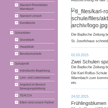
Auszeichnung für das 
Standort Rheinfelden
Warmbach
Standort Lörrach
Kunstküche
Schulstufen
Die Badische Zeitung be
Grundstufe
St. Josefshaus schneide
Hauptstufe
Berufsschulstufe
02.03.2015
Zwei Schulen s
Schulprofil
Die Badische Zeitung be
Individuelle Begleitung
Die Karl-Rolfus-Schule
Lern- und Lebensraum
Warmbach zum kommend
ein.
Angebot im Bereich
Bewegungsbildung
TEACCH
24.02.2015
Frühlingsblumen
Eltern sind unsere Partner