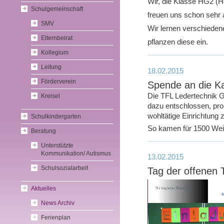
Wir, die Klasse HG2 (H
Schulgemeinschaft
freuen uns schon sehr a
SMV
Wir lernen verschiede
Elternbeirat
pflanzen diese ein.
Kollegium
Leitung
18.02.2015
Förderverein
Spende an die Ka
Die TFL Ledertechnik G
Kreisel
dazu entschlossen, pro
wohltätige Einrichtung 
Schulkindergarten
So kamen für 1500 We
Beratung
Unterstützte
Kommunikation/ Autismus
13.02.2015
Schulsozialarbeit
Tag der offenen 
Aktuelles
News Archiv
Ferienplan